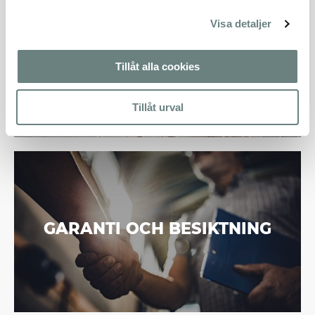
Visa detaljer
KÖPA NYPRODUKTION SÅ
GÅR DET TILL
Tillåt alla cookies
Tillåt urval
GARANTI OCH BESIKTNING