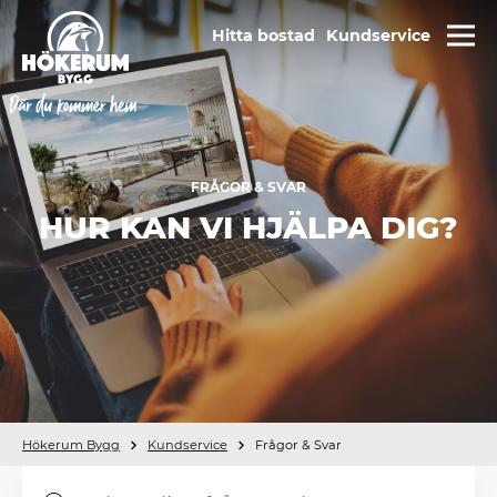
Hitta bostad
Kundservice
FRÅGOR & SVAR
HUR KAN VI HJÄLPA DIG?
Hökerum Bygg
Kundservice
Frågor & Svar