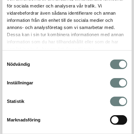
BRA ATT VETA VID
för sociala medier och analysera vår trafik. Vi
INFLYTTNING
vidarebefordrar även sådana identifierare och annan
information från din enhet till de sociala medier och
annons- och analysföretag som vi samarbetar med.
Dessa kan i sin tur kombinera informationen med annan
information som du har tillhandahållit eller som de har
samlat in när du har använt deras tjänster.
Samtyckesval
Nödvändig
TIPS OCH RÅD OM DIN NYA
Inställningar
BOSTAD
Statistik
Marknadsföring