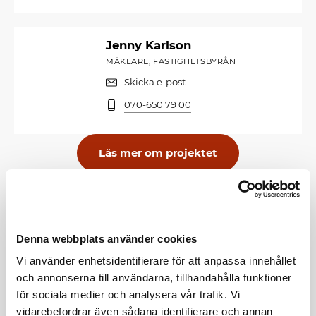
Jenny Karlson
MÄKLARE, FASTIGHETSBYRÅN
Skicka e-post
070-650 79 00
Läs mer om projektet
FLER BOSTÄDER
Sorterar på:
Bostadsnummer, Stigande
Denna webbplats använder cookies
Vi använder enhetsidentifierare för att anpassa innehållet
Filtrera
Sortera
och annonserna till användarna, tillhandahålla funktioner
för sociala medier och analysera vår trafik. Vi
vidarebefordrar även sådana identifierare och annan