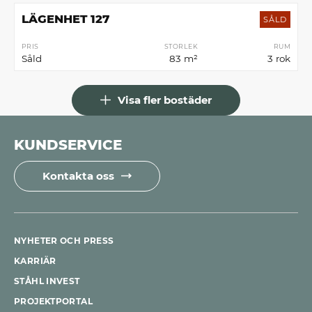
LÄGENHET 127
SÅLD
PRIS
STORLEK
RUM
Såld
83 m²
3 rok
Visa fler bostäder
KUNDSERVICE
Kontakta oss
NYHETER OCH PRESS
KARRIÄR
STÅHL INVEST
PROJEKTPORTAL