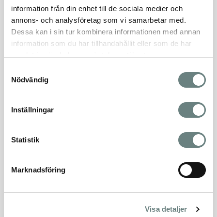
LÄGENHET 111
SÅLD
information från din enhet till de sociala medier och
annons- och analysföretag som vi samarbetar med.
PRIS
STORLEK
RUM
Såld
85 m²
4 rok
Dessa kan i sin tur kombinera informationen med annan
information som du har tillhandahållit eller som de har
LÄGENHET 112
SÅLD
samlat in när du har använt deras tjänster.
Samtyckesval
PRIS
STORLEK
RUM
Såld
78 m²
3 rok
Nödvändig
LÄGENHET 114
SÅLD
Inställningar
PRIS
STORLEK
RUM
Såld
83 m²
3 rok
Statistik
LÄGENHET 115
SÅLD
Marknadsföring
PRIS
STORLEK
RUM
Såld
83 m²
3 rok
LÄGENHET 116
SÅLD
Visa detaljer