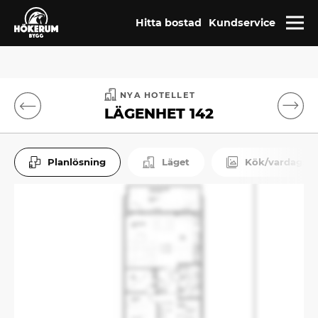
Hitta bostad
Kundservice
NYA HOTELLET
LÄGENHET 142
Planlösning
Läget
Kök/vardagru