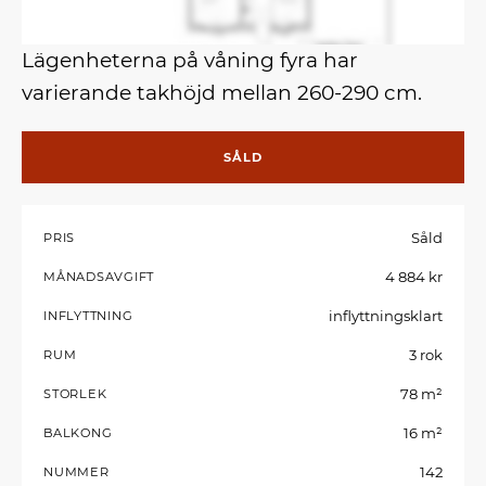
Lägenheterna på våning fyra har
varierande takhöjd mellan 260-290 cm.
SÅLD
Såld
PRIS
4 884 kr
MÅNADSAVGIFT
inflyttningsklart
INFLYTTNING
3 rok
RUM
78 m²
STORLEK
16 m²
BALKONG
142
NUMMER