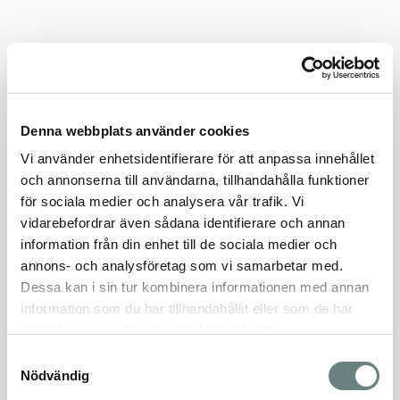
Rum
2 rok
Våning
3
Kommande
Lägenhet 1202
Pris
Denna webbplats använder cookies
Storlek
Vi använder enhetsidentifierare för att anpassa innehållet
35 m²
och annonserna till användarna, tillhandahålla funktioner
Månadsavgift
för sociala medier och analysera vår trafik. Vi
Rum
vidarebefordrar även sådana identifierare och annan
1 rok
information från din enhet till de sociala medier och
Våning
annons- och analysföretag som vi samarbetar med.
3
Dessa kan i sin tur kombinera informationen med annan
Kommande
information som du har tillhandahållit eller som de har
Lägenhet 1203
samlat in när du har använt deras tjänster.
Pris
Samtyckesval
Storlek
Nödvändig
35 m²