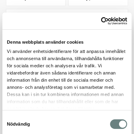
LÄGENHET 1001
KOMMANDE
PRIS
STORLEK
RUM
55 m²
2 rok
Denna webbplats använder cookies
LÄGENHET 1101
KOMMANDE
Vi använder enhetsidentifierare för att anpassa innehållet
och annonserna till användarna, tillhandahålla funktioner
PRIS
STORLEK
RUM
54 m²
2 rok
för sociala medier och analysera vår trafik. Vi
vidarebefordrar även sådana identifierare och annan
LÄGENHET 1102
KOMMANDE
information från din enhet till de sociala medier och
annons- och analysföretag som vi samarbetar med.
PRIS
STORLEK
RUM
35 m²
1 rok
Dessa kan i sin tur kombinera informationen med annan
information som du har tillhandahållit eller som de har
LÄGENHET 1103
KOMMANDE
samlat in när du har använt deras tjänster.
Samtyckesval
PRIS
STORLEK
RUM
Nödvändig
35 m²
1 rok