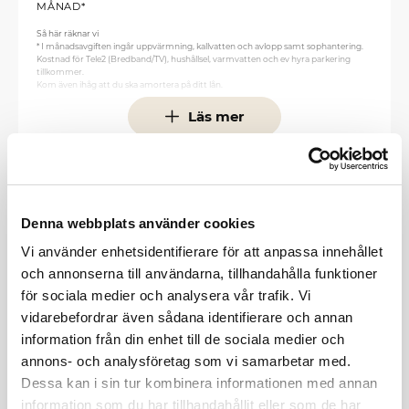
MÅNAD*
Så här räknar vi
* I månadsavgiften ingår uppvärmning, kallvatten och avlopp samt sophantering.
Kostnad för Tele2 (Bredband/TV), hushållsel, varmvatten och ev hyra parkering
tillkommer.
Kom även ihåg att du ska amortera på ditt lån.
Lånet är uppdelat i tre lika stora delar med följande bindningstider, per 2024-02-09.
Läs mer
3 mån - 5,07%
3 år - 4,13%
5 år - 3,96%
Snitt - 4,39%
Vill du räkna med andra räntor eller uppdelningar, besök din egen banks hemsida.
Jenny Labecker
MÄKLARE, SVENSK
Denna webbplats använder cookies
FASTIGHETSFÖRMEDLING
Vi använder enhetsidentifierare för att anpassa innehållet
Skicka e-post
och annonserna till användarna, tillhandahålla funktioner
0701-07 44 83
för sociala medier och analysera vår trafik. Vi
vidarebefordrar även sådana identifierare och annan
Läs mer om projektet
information från din enhet till de sociala medier och
annons- och analysföretag som vi samarbetar med.
Dessa kan i sin tur kombinera informationen med annan
FLER BOSTÄDER
information som du har tillhandahållit eller som de har