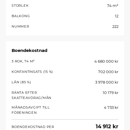
74 m²
STORLEK
12
BALKONG
222
NUMMER
Boendekostnad
4 680 000 kr
3 ROK, 74 M²
702 000 kr
KONTANTINSATS (15 %)
3 978 000 kr
LÅN (85 %)
10 179 kr
RÄNTA EFTER
SKATTEAVDRAG/MÅN
4 733 kr
MÅNADSAVGIFT TILL
FÖRENINGEN
14 912 kr
BOENDEKOSTNAD PER