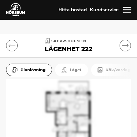
Hitta bostad
Kundservice
SKEPPSHOLMEN
LÄGENHET 222
Planlösning
Läget
Kök/vardagsr