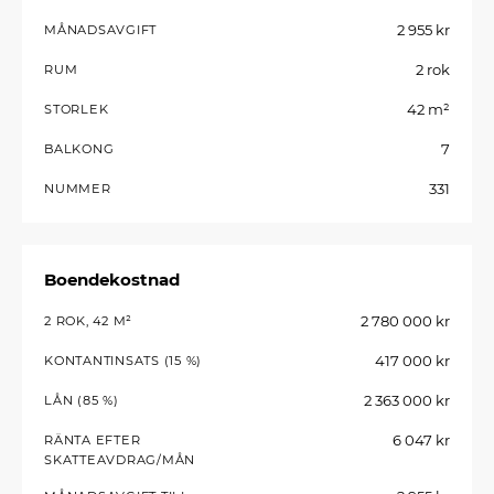
2 955 kr
MÅNADSAVGIFT
2 rok
RUM
42 m²
STORLEK
7
BALKONG
331
NUMMER
Boendekostnad
2 780 000 kr
2 ROK, 42 M²
417 000 kr
KONTANTINSATS (15 %)
2 363 000 kr
LÅN (85 %)
6 047 kr
RÄNTA EFTER
SKATTEAVDRAG/MÅN