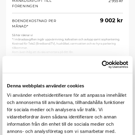
2 955 kr
MÅNADSAVGIFT TILL
FÖRENINGEN
9 002 kr
BOENDEKOSTNAD PER
MÅNAD*
Så här räknar vi
* I månadsavgiften ingår uppvärmning, kallvatten och avlopp samt sophantering.
Kostnad för Tele2 (Bredband/TV), hushållsel, varmvatten och ev hyra parkering
tillkommer.
Kom även ihåg att du ska amortera på ditt lån.
Lånet är uppdelat i tre lika stora delar med följande bindningstider, per 2024-02-09.
Läs mer
3 mån - 5,07%
3 år - 4,13%
5 år - 3,96%
Snitt - 4,39%
Vill du räkna med andra räntor eller uppdelningar, besök din egen banks hemsida.
Denna webbplats använder cookies
Jenny Labecker
Vi använder enhetsidentifierare för att anpassa innehållet
MÄKLARE, SVENSK
FASTIGHETSFÖRMEDLING
och annonserna till användarna, tillhandahålla funktioner
för sociala medier och analysera vår trafik. Vi
Skicka e-post
vidarebefordrar även sådana identifierare och annan
0701-07 44 83
information från din enhet till de sociala medier och
annons- och analysföretag som vi samarbetar med.