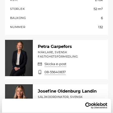
52 m²
STORLEK
6
BALKONG
132
NUMMER
Petra Garpefors
MÄKLARE, SVENSK
FASTIGHETSFÖRMEDLING
Skicka e-post
08-55640837
Josefine Oldenburg Landin
SÄLJKOORDINATOR, SVENSK
FASTIGHETSFÖRMEDLING
Skicka e-post