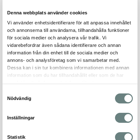
0730500929
Denna webbplats använder cookies
Läs mer om projektet
Vi använder enhetsidentifierare för att anpassa innehållet
och annonserna till användarna, tillhandahålla funktioner
för sociala medier och analysera vår trafik. Vi
FLER BOSTÄDER
vidarebefordrar även sådana identifierare och annan
information från din enhet till de sociala medier och
Sorterar på:
Bostadsnummer, Stigande
annons- och analysföretag som vi samarbetar med.
Dessa kan i sin tur kombinera informationen med annan
Filtrera
Sortera
information som du har tillhandahållit eller som de har
samlat in när du har använt deras tjänster.
Samtyckesval
LÄGENHET 111
SÅLD
Nödvändig
PRIS
STORLEK
RUM
Såld
78 m²
3 rok
Inställningar
LÄGENHET 112
SÅLD
Statistik
PRIS
STORLEK
RUM