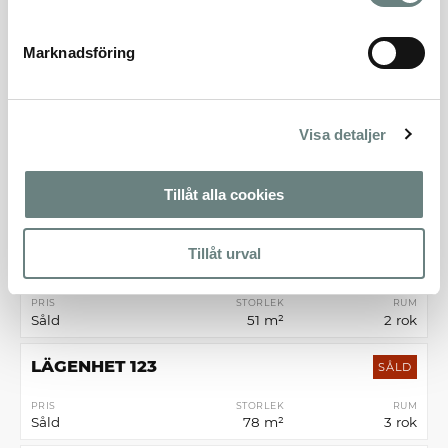
Såld
35 m²
1 rok
Marknadsföring
LÄGENHET 113
SÅLD
PRIS
STORLEK
RUM
Såld
78 m²
3 rok
Visa detaljer
LÄGENHET 121
SÅLD
Tillåt alla cookies
PRIS
STORLEK
RUM
Såld
78 m²
3 rok
Tillåt urval
LÄGENHET 122
SÅLD
PRIS
STORLEK
RUM
Såld
51 m²
2 rok
LÄGENHET 123
SÅLD
PRIS
STORLEK
RUM
Såld
78 m²
3 rok