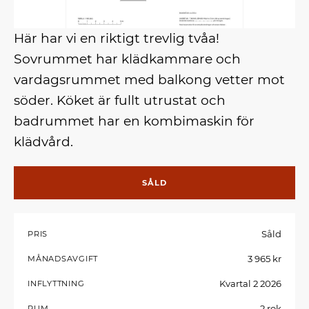
Här har vi en riktigt trevlig tvåa!
Sovrummet har klädkammare och
vardagsrummet med balkong vetter mot
söder. Köket är fullt utrustat och
badrummet har en kombimaskin för
klädvård.
SÅLD
Såld
PRIS
3 965 kr
MÅNADSAVGIFT
Kvartal 2 2026
INFLYTTNING
2 rok
RUM