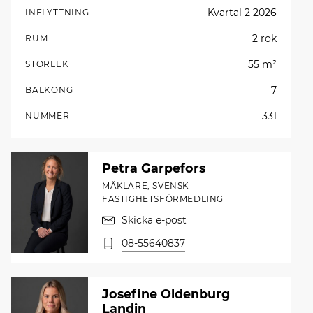
Kvartal 2 2026
INFLYTTNING
2 rok
RUM
55 m²
STORLEK
7
BALKONG
331
NUMMER
Petra Garpefors
MÄKLARE, SVENSK
FASTIGHETSFÖRMEDLING
Skicka e-post
08-55640837
Josefine Oldenburg
Landin