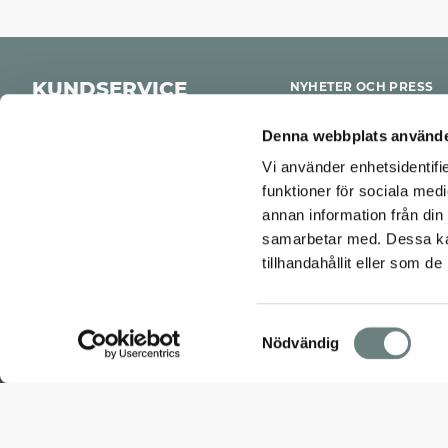
KUNDSERVICE
NYHETER OCH PRESS
KARRIÄR
Kontakta oss
Denna webbplats använde
STÅHL INVEST
Vi använder enhetsidentifie
PROJEKTPORTAL
funktioner för sociala medi
annan information från din
samarbetar med. Dessa kan
tillhandahållit eller som d
Samtyckesval
Nödvändig
COOKIES
INTEGRITETSPOLICY