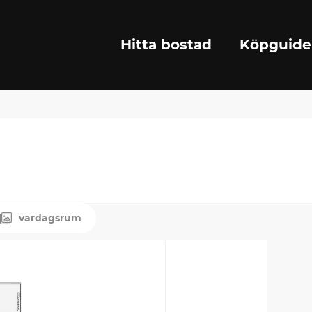
Hitta bostad
Köpguide
vardagsrum