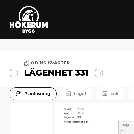
ODINS KVARTER
LÄGENHET 331
LÄGENHET 331
Planlösning
Läget
kök