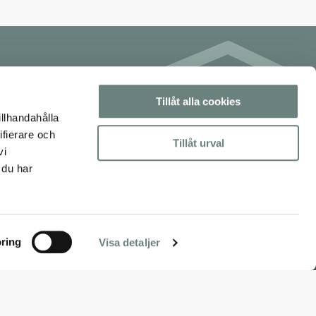
Tillåt alla cookies
illhandahålla
ifierare och
Tillåt urval
vi
 du har
ring
Visa detaljer