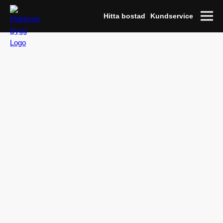
Hitta bostad
Kundservice
Lägenhet XX
Odins Kvarter
Lägenhet 323