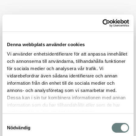
1
Såld
Lägenhet 113
Pris
Såld
Storlek
Denna webbplats använder cookies
78 m²
Vi använder enhetsidentifierare för att anpassa innehållet
Månadsavgift
och annonserna till användarna, tillhandahålla funktioner
5 418 kr
för sociala medier och analysera vår trafik. Vi
Rum
vidarebefordrar även sådana identifierare och annan
3 rok
information från din enhet till de sociala medier och
Våning
annons- och analysföretag som vi samarbetar med.
1
Dessa kan i sin tur kombinera informationen med annan
Såld
information som du har tillhandahållit eller som de har
Lägenhet 121
samlat in när du har använt deras tjänster.
Pris
Såld
Samtyckesval
Storlek
Nödvändig
78 m²