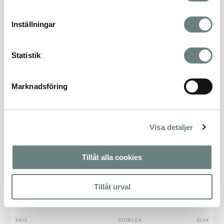
Filtrera
Sortera
Inställningar
LÄGENHET 111
SÅLD
Statistik
PRIS
STORLEK
RUM
Såld
78 m²
3 rok
Marknadsföring
LÄGENHET 112
SÅLD
PRIS
STORLEK
RUM
Såld
35 m²
1 rok
Visa detaljer
LÄGENHET 113
SÅLD
Tillåt alla cookies
PRIS
STORLEK
RUM
Såld
78 m²
3 rok
Tillåt urval
LÄGENHET 121
SÅLD
PRIS
STORLEK
RUM