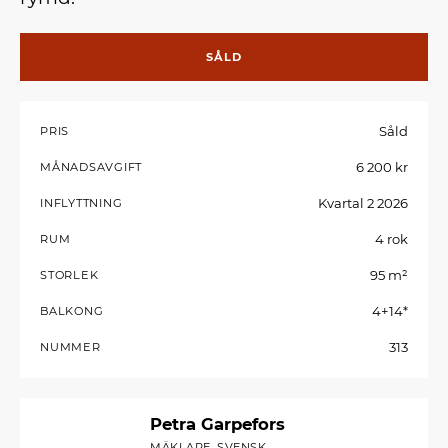
SÅLD
Såld
PRIS
6 200 kr
MÅNADSAVGIFT
Kvartal 2 2026
INFLYTTNING
4 rok
RUM
95 m²
STORLEK
4+14*
BALKONG
313
NUMMER
Petra Garpefors
MÄKLARE, SVENSK