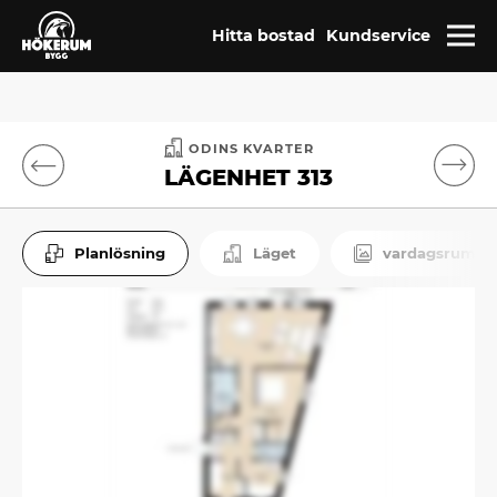
Hitta bostad
Kundservice
ODINS KVARTER
LÄGENHET 313
Planlösning
Läget
vardagsrum