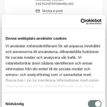
FASTIGHETSFÖRMEDLING
Skicka e-post
08-55640837
Josefine Oldenburg Landin
Denna webbplats använder cookies
SÄLJKOORDINATOR, SVENSK
Vi använder enhetsidentifierare för att anpassa innehållet
FASTIGHETSFÖRMEDLING
och annonserna till användarna, tillhandahålla funktioner
Skicka e-post
för sociala medier och analysera vår trafik. Vi
0730500929
vidarebefordrar även sådana identifierare och annan
information från din enhet till de sociala medier och
Läs mer om projektet
annons- och analysföretag som vi samarbetar med.
Dessa kan i sin tur kombinera informationen med annan
information som du har tillhandahållit eller som de har
FLER BOSTÄDER
samlat in när du har använt deras tjänster.
Samtyckesval
Sorterar på:
Bostadsnummer, Stigande
Nödvändig