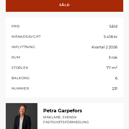
SÅLD
Såld
PRIS
5 418 kr
MÅNADSAVGIFT
Kvartal 2 2026
INFLYTTNING
3 rok
RUM
77 m²
STORLEK
6
BALKONG
231
NUMMER
Petra Garpefors
MÄKLARE, SVENSK
FASTIGHETSFÖRMEDLING