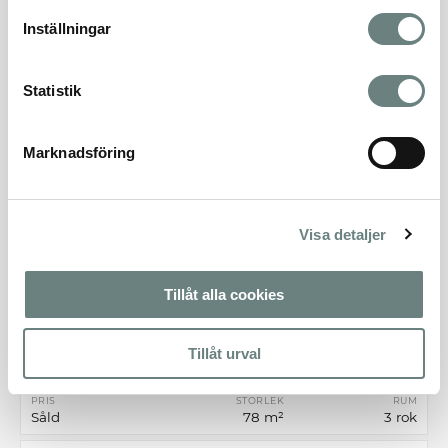
Inställningar
LÄGENHET 111
SÅLD
Statistik
PRIS
STORLEK
RUM
Såld
78 m²
3 rok
Marknadsföring
LÄGENHET 112
SÅLD
PRIS
STORLEK
RUM
Såld
35 m²
1 rok
Visa detaljer
LÄGENHET 113
SÅLD
Tillåt alla cookies
PRIS
STORLEK
RUM
Såld
78 m²
3 rok
Tillåt urval
LÄGENHET 121
SÅLD
PRIS
STORLEK
RUM
Såld
78 m²
3 rok