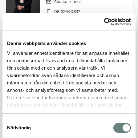
Skicka e-post
08-55640837
Josefine Oldenburg Landin
SÄLJKOORDINATOR, SVENSK
Denna webbplats använder cookies
FASTIGHETSFÖRMEDLING
Vi använder enhetsidentifierare för att anpassa innehållet
Skicka e-post
och annonserna till användarna, tillhandahålla funktioner
0730500929
för sociala medier och analysera vår trafik. Vi
vidarebefordrar även sådana identifierare och annan
Läs mer om projektet
information från din enhet till de sociala medier och
annons- och analysföretag som vi samarbetar med.
Dessa kan i sin tur kombinera informationen med annan
FLER BOSTÄDER
information som du har tillhandahållit eller som de har
samlat in när du har använt deras tjänster.
Sorterar på:
Bostadsnummer, Stigande
Samtyckesval
Nödvändig
Filtrera
Sortera