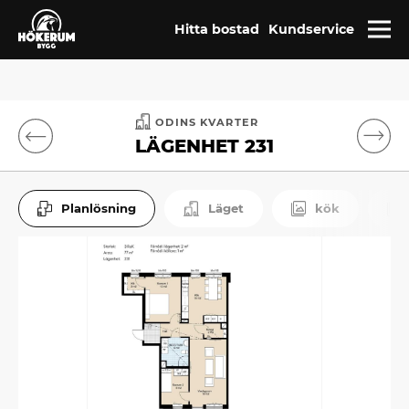
Hitta bostad
Kundservice
ODINS KVARTER
LÄGENHET 231
Planlösning
Läget
kök